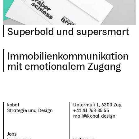
Super­bold und supersmart
Immo­bi­li­en­kom­mu­ni­ka­tion
mit emo­tio­na­lem Zugang
kobal
Unter­müli
1
,
6300
Zug
Strategie und Design
+
41
41
763
35
55
mail@kobal.design
Jobs