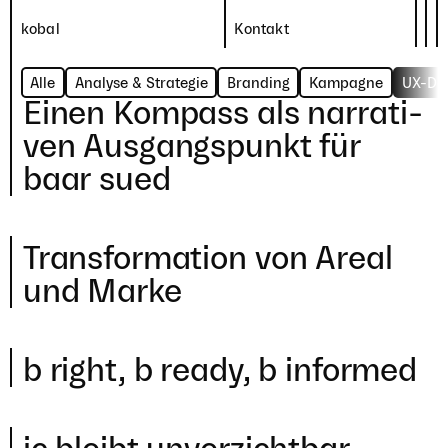
kobal
Kontakt
Alle
Analyse & Strategie
Branding
Kampagne
UX-De
Einen Kompass als nar­ra­ti­
ven Aus­gangs­punkt für
baar sued
kobal
Unter­müli
1
,
6300
Zug
Strategie und Design
+
41
41
763
35
55
mail@kobal.design
Trans­for­ma­tion von Areal
und Marke
Jobs
Impressum
Instagram
Datenschutz
Linkedin
b right, b ready, b informed