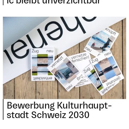
ic bleibt unverzichtbar
Bewer­bung Kul­tur­haupt­
stadt Schweiz
2030