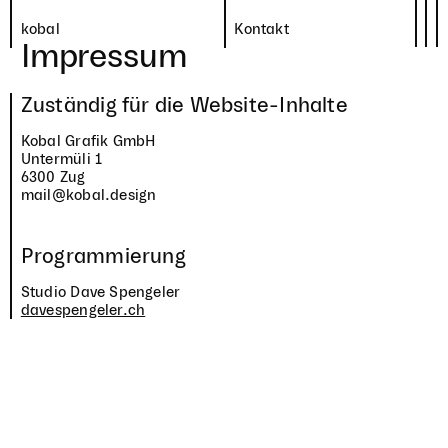
kobal
Kontakt
Impres­sum
Zustän­dig für die Website-Inhalte
Kobal Grafik GmbH
Unter­müli
1
6300
Zug
mail@kobal.design
kobal
Unter­müli
1
,
6300
Zug
Strategie und Design
+
41
41
763
35
55
mail@kobal.design
Pro­gram­mie­rung
Studio Dave Spen­ge­ler
Jobs
daves​pen​ge​ler​.ch
Impressum
Instagram
Datenschutz
Linkedin