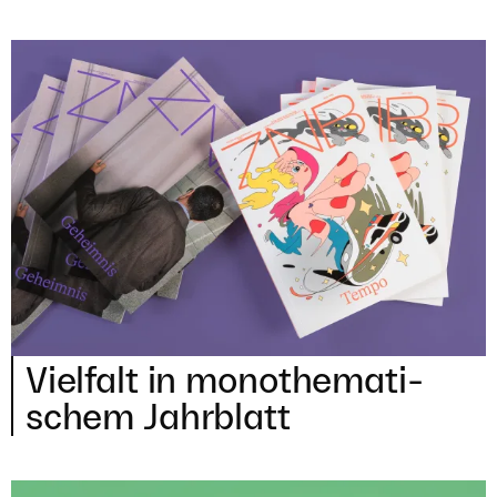
Vielfalt in mono­the­ma­ti­
schem Jahrblatt