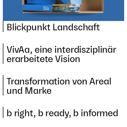
Blick­punkt Landschaft
VivAa, eine inter­dis­zi­pli­när
erar­bei­tete Vision
Trans­for­ma­tion von Areal
und Marke
b right, b ready, b informed