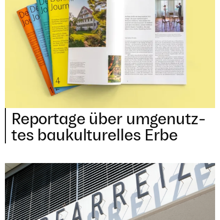
Repor­tage über umge­nutz­
tes bau­kul­tu­rel­les Erbe