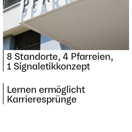
8
Stand­orte,
4
Pfar­reien,
1
Signaletik­konzept
Lernen ermög­licht
Karrieresprünge