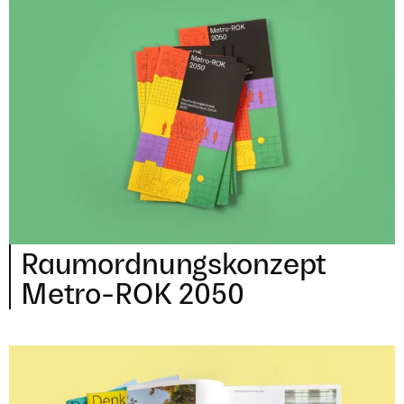
Raum­ord­nungs­kon­zept
Metro-ROK
2050