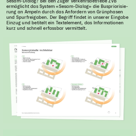
Sesam-Dialog? Bei den Zuger Ver­kehrs­be­triebe
ZVB
ermög­licht das System «Sesam-Dialog» die Bus­prio­ri­sie­
rung an Ampeln durch das Anfor­dern von Grün­pha­sen
und Spur­frei­ga­ben. Der Begriff findet in unserer Eingabe
Einzug und betitelt ein Text­ele­ment, das Infor­ma­tio­nen
kurz und schnell erfass­bar vermittelt.