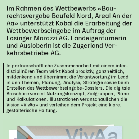
Im Rahmen des Wett­be­werbs «Bau­
rechts­ver­gabe Baufeld Nord, Areal An der
Aa» unter­stützt Kobal die Erar­bei­tung der
Wett­be­werbs­ein­gabe im Auftrag der
Losinger Marazzi
AG
. Land­eigen­tü­me­rin
und Aus­lo­be­rin ist die Zuger­land Ver­
kehrs­be­triebe
AG
.
In part­ner­schaft­li­che Zusam­men­ar­beit mit einem inter­
dis­zi­pli­nä­ren Team wirkt Kobal proaktiv, ganz­heit­lich,
mit­den­kend und über­nimmt die Ver­ant­wor­tung im Lead
in den Themen, Planung, Analyse, Stra­te­gie sowie beim
Erstel­len des Wett­be­werbs­ein­gabe-Dossiers. Die digitale
Bro­schüre vereint Nut­zungs­kon­zept, Ziel­grup­pen, Pläne
und Kal­ku­la­tio­nen. Illus­tra­tio­nen ver­an­schau­li­chen die
Vision «VivAa» und ver­lei­hen dem Projekt eine klare,
gestal­te­ri­sche Haltung.